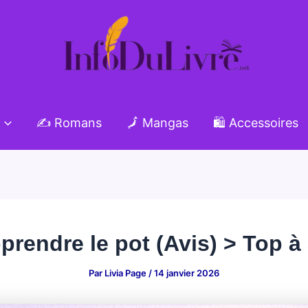
✍️ Romans
🗾 Mangas
🛍️ Accessoires
pprendre le pot (Avis) > Top 
Par
Livia Page
/
14 janvier 2026