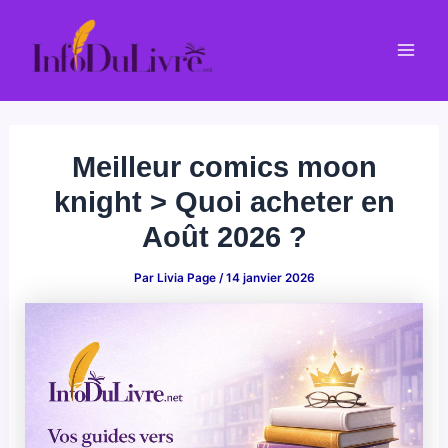
Aller
au
Mai
contenu
Men
Meilleur comics moon
knight > Quoi acheter en
Août 2026 ?
Par
Livia Page
/
14 janvier 2026